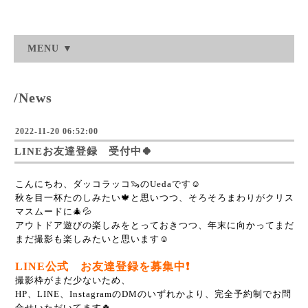
MENU ▼
/News
2022-11-20 06:52:00
LINEお友達登録 受付中🍀
こんにちわ、ダッコラッコ🦦のUedaです☺️
秋を目一杯たのしみたい🍁と思いつつ、そろそろまわりがクリス
マスムードに🎄💦
アウトドア遊びの楽しみをとっておきつつ、年末に向かってまだ
まだ撮影も楽しみたいと思います☺️
LINE公式 お友達登録を募集中❗️
撮影枠がまだ少ないため、
HP、LINE、InstagramのDMのいずれかより、完全予約制でお問
合せいただいてます🍀