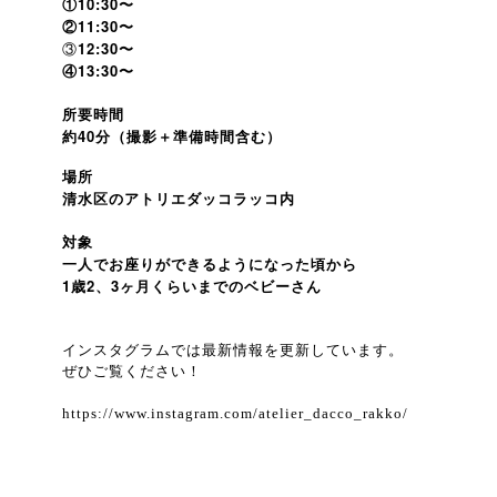
①10:30〜
②11:30〜
③
12:30〜
④13:30〜
所要時間
40
約
分（撮影＋準備時間含む）
場所
清水区のアトリエダッコラッコ内
対象
一人でお座りができるようになった頃から
1歳2、3ヶ月くらいまでのベビーさん
インスタグラムでは最新情報を更新しています。
ぜひご覧ください！
https://www.instagram.com/atelier_dacco_rakko/