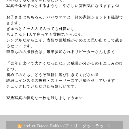
写真全体がほっとするような、やさしい雰囲気になりますよ😊
お子さまはもちろん、パパやママと一緒の家族ショットも撮影で
きます。
ぎゅっと２〜３人で入っても可愛いし、
ちょこんと1人で座っても雰囲気たっぷり。
シンプルだからこそ、表情や距離感がそのまま思い出として残せ
るセットです。
季節ものの撮影会は、毎年参加されるリピーターさんも多く、
「去年と比べて大きくなったね」と成長が分かるのも楽しみのひ
とつ。
初めての方も、どうぞ気軽に遊びにきてください🫶
詳細はインスタの投稿・ストーリーズでお知らせしています！
チェックしていただけたら嬉しいです。
家族写真の特別な一枚を残しましょう🌿✨
atelier Dacco Rakko (アトリエダッコラッコ)