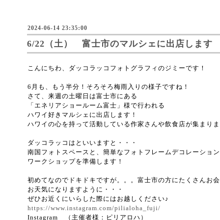
2024-06-14 23:35:00
6/22（土） 富士市のマルシェに出店します
こんにちわ、ダッコラッコフォトグラフィのジミーです！
6月も、もう半分！そろそろ梅雨入りの様子ですね！
さて、来週の土曜日は富士市にある
「エネリアショールーム富士」様で行われる
ハワイ好きマルシェに出店します！
ハワイの心を持って活動している作家さんや飲食店が集まりま
ダッコラッコはといいますと・・・
南国フォトスペースと、簡単なフォトフレームデコレーション
ワークショップを準備します！
初めてなのでドキドキですが。。。富士市の方にたくさんお会
お天気になりますように・・・
ぜひお近くにいらした際にはお越しください♪
https://www.instagram.com/pilialoha_fuji/
Instagram （主催者様：ピリアロハ）