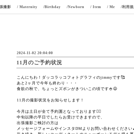
出張撮影
/ Maternity
/Birthday
/Newborn
/ Item
/ Me
/利用
2024-11-02 20:04:00
11月のご予約状況
こんにちわ！ダッコラッコフォトグラフィのjimmyです🥰
あと2ヶ月で今年も終わり・・・
食欲の秋で、ちょっとズボンがきついこの頃です🍚😅
11月の撮影状況をお知らせします！
今月は土日が全て予約🈵となっております🙇‍♀️
中旬以降の平日でしたらお受けできますので、
出張撮影ご検討の方は
メッセージフォームやインスタDMよりお問い合わせください