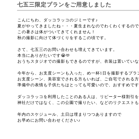
七五三限定プランをご用意しました
こんにちわ、ダッコラッコのジミーです♪
夏がやってきましたね・・・夏生まれなのでわくわくするので
この暑さは体がついてきてくれません！
秋の撮影に向けて体づくりをするこの頃です。
さて、七五三のお問い合わせも増えてきています。
本当にありがたいです😭🫶
おうちスタジオでの撮影もできるのですが、衣装は置いていな
今年から、お支度シーンも入った、め一杯1日を撮影するプラ
お支度シーン、美容室でされる方もいれば、ご自宅でされる方
準備中の表情も子供たちはとっても可愛いので、おすすめです
ダッコラッコを利用したことのある人は、リピーター様割引を
神社だけではなく、この公園で撮りたい、などのリクエストも
年内のスケジュール、土日は埋まりつつありますので
お早めにお問い合わせください♪